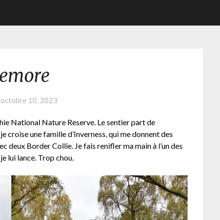
iemore
n
octobre 10, 2023
chie National Nature Reserve. Le sentier part de
t je croise une famille d’Inverness, qui me donnent des
c deux Border Collie. Je fais renifler ma main à l’un des
je lui lance. Trop chou.