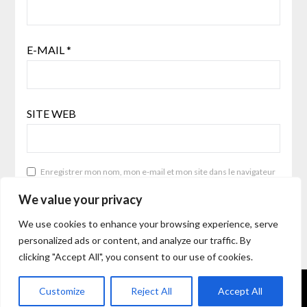
E-MAIL
*
SITE WEB
Enregistrer mon nom, mon e-mail et mon site dans le navigateur
pour mon prochain commentaire.
We value your privacy
We use cookies to enhance your browsing experience, serve
personalized ads or content, and analyze our traffic. By
clicking "Accept All", you consent to our use of cookies.
©2026 Lens of The Free
| WordPress Theme by
Superb
Customize
Reject All
Accept All
WordPress Themes